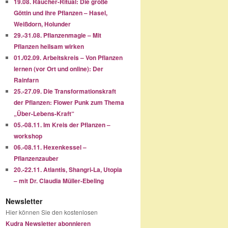
19.08. Räucher-Ritual: Die große
Göttin und ihre Pflanzen – Hasel,
Weißdorn, Holunder
29.-31.08. Pflanzenmagie – Mit
Pflanzen heilsam wirken
01./02.09. Arbeitskreis – Von Pflanzen
lernen (vor Ort und online): Der
Rainfarn
25.-27.09. Die Transformationskraft
der Pflanzen: Flower Punk zum Thema
„Über-Lebens-Kraft“
05.-08.11. Im Kreis der Pflanzen –
workshop
06.-08.11. Hexenkessel –
Pflanzenzauber
20.-22.11. Atlantis, Shangri-La, Utopia
– mit Dr. Claudia Müller-Ebeling
Newsletter
Hier können Sie den kostenlosen
Kudra Newsletter abonnieren