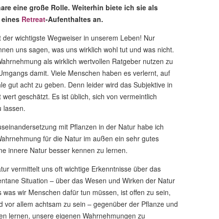
are eine große Rolle. Weiterhin biete ich sie als
 eines
Retreat
-Aufenthaltes an.
 der wichtigste Wegweiser in unserem Leben! Nur
nen uns sagen, was uns wirklich wohl tut und was nicht.
Wahrnehmung als wirklich wertvollen Ratgeber nutzen zu
Umgangs damit. Viele Menschen haben es verlernt, auf
 gut acht zu geben. Denn leider wird das Subjektive in
wert geschätzt. Es ist üblich, sich von vermeintlich
u lassen.
seinandersetzung mit Pflanzen in der Natur habe ich
Wahrnehmung für die Natur im außen ein sehr gutes
ene innere Natur besser kennen zu lernen.
r vermittelt uns oft wichtige Erkenntnisse über das
ntane Situation – über das Wesen und Wirken der Natur
s was wir Menschen dafür tun müssen, ist offen zu sein,
und vor allem achtsam zu sein – gegenüber der Pflanze und
sen lernen, unsere eigenen Wahrnehmungen zu