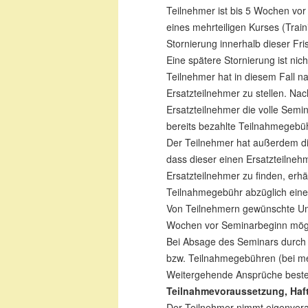
Teilnehmer ist bis 5 Wochen vo
eines mehrteiligen Kurses (Trai
Stornierung innerhalb dieser Fri
Eine spätere Stornierung ist nic
Teilnehmer hat in diesem Fall n
Ersatzteilnehmer zu stellen. Na
Ersatzteilnehmer die volle Semin
bereits bezahlte Teilnahmegebühr
Der Teilnehmer hat außerdem die
dass dieser einen Ersatzteilneh
Ersatzteilnehmer zu finden, erhä
Teilnahmegebühr abzüglich einer
Von Teilnehmern gewünschte U
Wochen vor Seminarbeginn mögl
Bei Absage des Seminars durch 
bzw. Teilnahmegebühren (bei meh
Weitergehende Ansprüche beste
Teilnahmevoraussetzung, Haf
Der Teilnehmer nimmt eigenveran