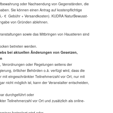
Aufbewahrung oder Nachsendung von Gegenständen, die
ben. Sie können einen Antrag auf kostenpflichtige
35,- € Gebühr + Versandkosten). KUDRA NaturBewusst-
Angabe von Gründen ablehnen.
nstaltungen sowie das Mitbringen von Haustieren sind
ocken betreten werden.
ebs bei aktuellen Änderungen von Gesetzen,
en
e, Verordnungen oder Regelungen seitens der
erung, örtlicher Behörden o.ä. verfügt wird, dass die
mit eingeschränkter Teilnehmerzahl vor Ort, nur mit
r nicht möglich ist, kann der Veranstalter entscheiden,
nar durchgeführt oder
ter Teilnehmerzahl vor Ort und zusätzlich als online-
eminar festgelegt wird oder