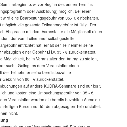
r Seminarbeginn bzw. vor Beginn des ersten Termins
ningsprogramm oder Ausbildung) möglich. Bei einer
st wird eine Bearbeitungsgebühr von 35,- € einbehalten.
ht möglich, die gesamte Teilnahmegebühr ist fällig. Der
ach Absprache mit dem Veranstalter die Möglichkeit einen
chdem der vom Teilnehmer selbst gestellte
argebühr entrichtet hat, erhält der Teilnehmer seine
 abzüglich einer Gebühr i.H.v. 35,- € zurückerstattet.
 Möglichkeit, beim Veranstalter den Antrag zu stellen,
mer sucht. Gelingt es dem Veranstalter einen
lt der Teilnehmer seine bereits bezahlte
 Gebühr von 90,- € zurückerstattet.
mbuchungen auf andere KUDRA-Seminare sind nur bis 5
ich und kosten eine Umbuchungsgebühr von 35,- €.
den Veranstalter werden die bereits bezahlten Anmelde-
rteiligen Kursen nur für den abgesagten Teil) erstattet.
hen nicht.
tung
twortlich an den Veranstaltungen teil. Für daraus