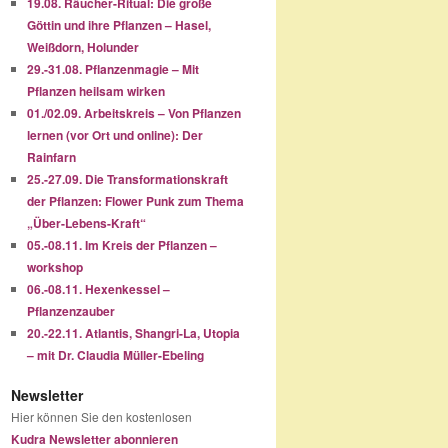
19.08. Räucher-Ritual: Die große
Göttin und ihre Pflanzen – Hasel,
Weißdorn, Holunder
29.-31.08. Pflanzenmagie – Mit
Pflanzen heilsam wirken
01./02.09. Arbeitskreis – Von Pflanzen
lernen (vor Ort und online): Der
Rainfarn
25.-27.09. Die Transformationskraft
der Pflanzen: Flower Punk zum Thema
„Über-Lebens-Kraft“
05.-08.11. Im Kreis der Pflanzen –
workshop
06.-08.11. Hexenkessel –
Pflanzenzauber
20.-22.11. Atlantis, Shangri-La, Utopia
– mit Dr. Claudia Müller-Ebeling
Newsletter
Hier können Sie den kostenlosen
Kudra Newsletter abonnieren