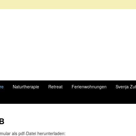
re
Naturtherapie
Retreat
Ferienwohnungen
Svenja Zu
GB
ular als pdf-Datei herunterladen: