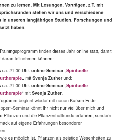
nnen zu lernen. Mit Lesungen, Vorträgen, z.T. mit
prächsrunden stellen wir uns und verschiedene
s in unseren langjährigen Studien, Forschungen und
setzt haben.
ainingsprogramm finden dieses Jahr online statt, damit
er daran teilnehmen können:
s ca. 21:00 Uhr.
online-Seminar
„
Spirituelle
urtherapie
„
mit
Svenja Zuther
und:
s ca. 21:00 Uhr.
online-Seminar
„
Spirituelle
urtherapie
“ mit
Svenja Zuther
.
programm beginnt wieder mit neuen Kursen Ende
per“-Seminar könnt Ihr nicht nur viel über mich und
e Pflanzen und die Pflanzenheilkunde erfahren, sondern
hmack auf eigene Erfahrungen besonderer
en.
wie es möglich ist, Pflanzen als geistige Wesenheiten zu