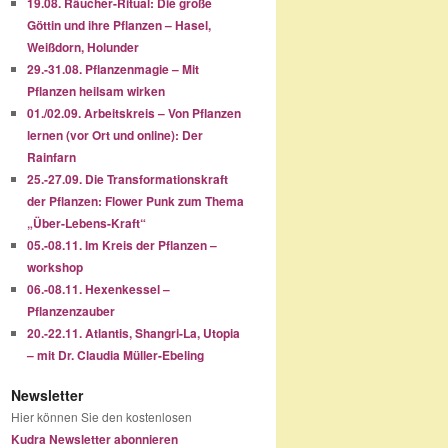
19.08. Räucher-Ritual: Die große
Göttin und ihre Pflanzen – Hasel,
Weißdorn, Holunder
29.-31.08. Pflanzenmagie – Mit
Pflanzen heilsam wirken
01./02.09. Arbeitskreis – Von Pflanzen
lernen (vor Ort und online): Der
Rainfarn
25.-27.09. Die Transformationskraft
der Pflanzen: Flower Punk zum Thema
„Über-Lebens-Kraft“
05.-08.11. Im Kreis der Pflanzen –
workshop
06.-08.11. Hexenkessel –
Pflanzenzauber
20.-22.11. Atlantis, Shangri-La, Utopia
– mit Dr. Claudia Müller-Ebeling
Newsletter
Hier können Sie den kostenlosen
Kudra Newsletter abonnieren