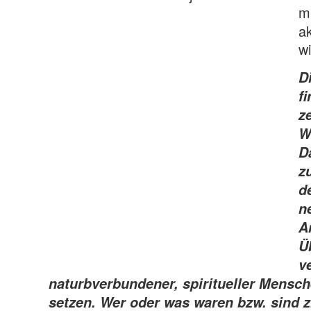
mi
a
w
D
fi
z
W
D
z
d
n
A
Ü
v
naturbverbundener, spiritueller Mensc
setzen. Wer oder was waren bzw. sind z