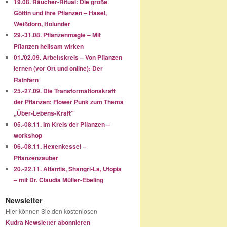
19.08. Räucher-Ritual: Die große
Göttin und ihre Pflanzen – Hasel,
Weißdorn, Holunder
29.-31.08. Pflanzenmagie – Mit
Pflanzen heilsam wirken
01./02.09. Arbeitskreis – Von Pflanzen
lernen (vor Ort und online): Der
Rainfarn
25.-27.09. Die Transformationskraft
der Pflanzen: Flower Punk zum Thema
„Über-Lebens-Kraft“
05.-08.11. Im Kreis der Pflanzen –
workshop
06.-08.11. Hexenkessel –
Pflanzenzauber
20.-22.11. Atlantis, Shangri-La, Utopia
– mit Dr. Claudia Müller-Ebeling
Newsletter
Hier können Sie den kostenlosen
Kudra Newsletter abonnieren