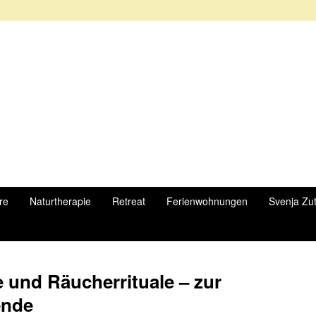
re
Naturtherapie
Retreat
Ferienwohnungen
Svenja Zu
 und Räucherrituale – zur
ende