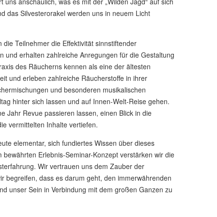
t uns anschaulich, was es mit der „Wilden Jagd“ auf sich
d das Silvesterorakel werden uns in neuem Licht
ie Teilnehmer die Effektivität sinnstiftender
en und erhalten zahlreiche Anregungen für die Gestaltung
Praxis des Räucherns kennen als eine der ältesten
it und erleben zahlreiche Räucherstoffe in ihrer
chermischungen und besonderen musikalischen
tag hinter sich lassen und auf Innen-Welt-Reise gehen.
 Jahr Revue passieren lassen, einen Blick in die
e vermittelten Inhalte vertiefen.
heute elementar, sich fundiertes Wissen über dieses
bewährten Erlebnis-Seminar-Konzept verstärken wir die
sterfahrung
. Wir
vertrauen uns dem Zauber der
ir begreifen, dass es darum geht, den immerwährenden
und unser Sein in Verbindung mit dem großen Ganzen zu