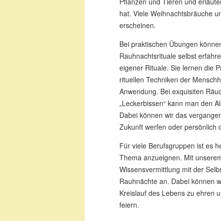
Pflanzen und Tieren und erläuter
hat. Viele Weihnachtsbräuche un
erscheinen.
Bei praktischen Übungen können d
Rauhnachtsrituale selbst erfahr
eigener Rituale. Sie lernen die 
rituellen Techniken der Menschhe
Anwendung. Bei exquisiten Räu
„Leckerbissen“ kann man den All
Dabei können wir das vergangene
Zukunft werfen oder persönlich di
F
ür viele Berufsgruppen ist es 
Thema anzueignen. Mit unserem 
Wissensvermittlung mit der
Selb
Rauhnächte an. Dabei können w
Kreislauf des Lebens zu ehren 
feiern.