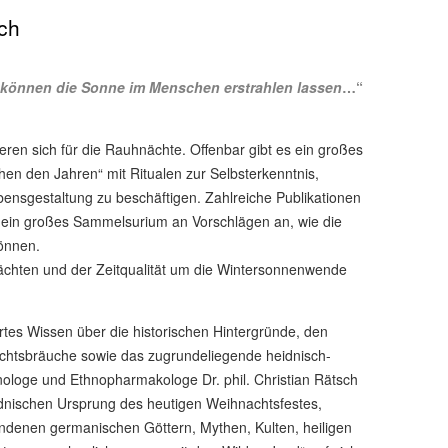
sch
önnen die Sonne im Menschen erstrahlen lassen
…“
en sich für die Rauhnächte. Offenbar gibt es ein großes
schen den Jahren“ mit Ritualen zur Selbsterkenntnis,
bensgestaltung zu beschäftigen. Zahlreiche Publikationen
 ein großes Sammelsurium an Vorschlägen an, wie die
önnen.
chten und der Zeitqualität um die Wintersonnenwende
rtes Wissen über die historischen Hintergründe, den
chtsbräuche sowie das zugrundeliegende heidnisch-
ologe und Ethnopharmakologe Dr. phil. Christian Rätsch
idnischen Ursprung des heutigen Weihnachtsfestes,
ndenen germanischen Göttern, Mythen, Kulten, heiligen